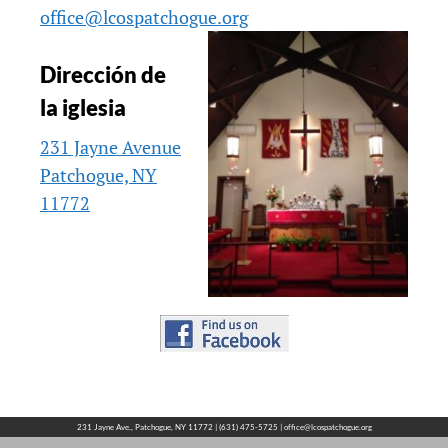
office@lcospatchogue.org
Dirección de
la iglesia
231 Jayne Avenue
Patchogue, NY
11772
231 Jayne Ave., Patchogue, NY 11772 | (631) 475-5725
|
office@lcospatchogue.org