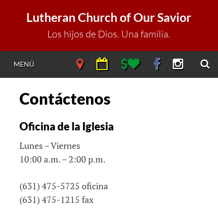
Saltar
Lutheran Church of Our Savior
al
contenido
Los hijos de Dios. Una familia.
B
NAVIGATE
NAVIGATE
NAVIGATE
NAVIGATE
NAVIGAT
MENÚ
DIRECTIONS
CALENDAR
DONATE
FACEBOOK
INSTAGR
Contáctenos
Oficina de la Iglesia
Lunes – Viernes
10:00 a.m. – 2:00 p.m.
(631) 475-5725 oficina
(631) 475-1215 fax